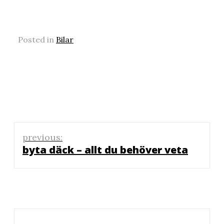
Posted in
Bilar
Inläggsnavigering
previous:
byta däck – allt du behöver veta