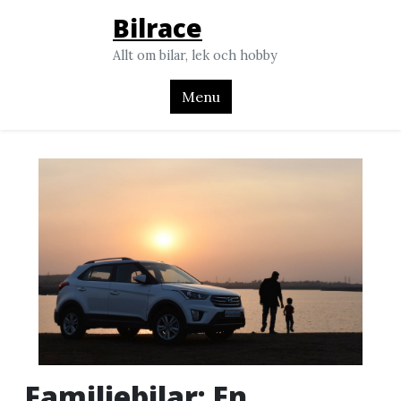
Skip
Bilrace
to
Allt om bilar, lek och hobby
content
Menu
Familjebilar: En